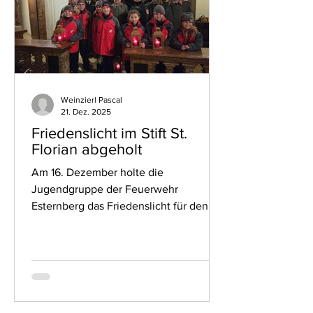
wünscht allen Bewohnerinnen und
Bewohnern von Esternberg frohe
Weihnachten
Weinzierl Pascal
21. Dez. 2025
Friedenslicht im Stift St.
Florian abgeholt
Am 16. Dezember holte die
Jugendgruppe der Feuerwehr
Esternberg das Friedenslicht für den
Abschnitt Engelhartszell aus dem Stift
St. Florian. Das Friedenslicht steht
heuer unter dem Motto „Ein Licht, das
Mut macht“ – ein starkes Zeichen für
Frieden, Zusammenhalt und Hoffnung.
Am 24. Dezember werden die