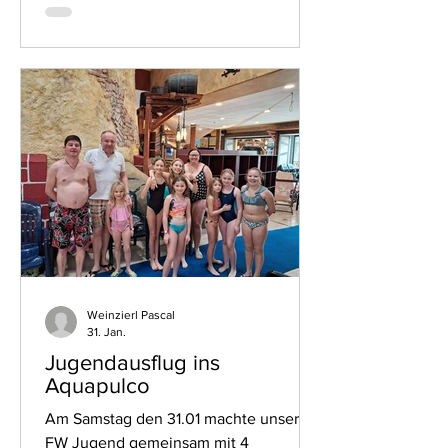
Fahrzeugen und insgesamt fünf
verletzten Personen. Laut Szenario
kollidierte ein mit fünf Insassen
besetzter PKW mit einem aus
Ringelholz kommenden Fahrzeug.
Durch die Wucht des Zusammenstoßes
wurde eines der Fahrzeuge in den
Stadl des angrenzenden Anwesens der
Familie Stockinger geschleudert. Das
zweite F
Weinzierl Pascal
31. Jan.
Jugendausflug ins
Aquapulco
Am Samstag den 31.01 machte unsere
FW Jugend gemeinsam mit 4