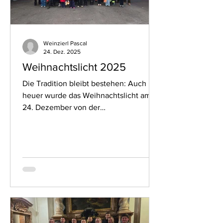
anderem: normales Gehen
Weinzierl Pascal
24. Dez. 2025
Weihnachtslicht 2025
Die Tradition bleibt bestehen: Auch
heuer wurde das Weihnachtslicht am
24. Dezember von der
Feuerwehrjugend Esternberg wie jedes
Jahr zu den Haushalten im Ort
gebracht. Um 08:00 Uhr erfolgte die
Gruppeneinteilung, anschließend
begann die Arbeit. Pünktlich zu Mittag
war das Weihnachtslicht in jedem
Haushalt von Esternberg angekommen.
Die Feuerwehr Esternberg bedankt sich
für die großzügigen Spenden und