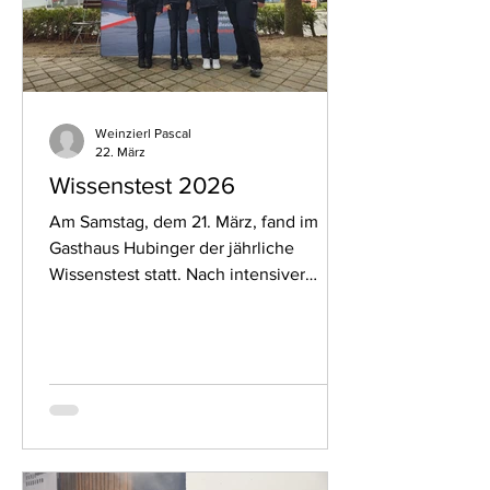
so
Weinzierl Pascal
22. März
Wissenstest 2026
Am Samstag, dem 21. März, fand im
Gasthaus Hubinger der jährliche
Wissenstest statt. Nach intensiver
Vorbereitung im Feuerwehrhaus sowie
zu Hause konnte die Jugendfeuerwehr
ihr Wissen vor den Prüfern des Bezirks
Schärding unter Beweis stellen. Unsere
Jugend trat in den Stufen Bronze und
Silber an. Dabei wurden unter anderem
das allgemeine Feuerwehrwissen, die
Knotenkunde und viele weitere