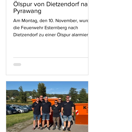
Ölspur von Dietzendorf nach
Pyrawang
Am Montag, den 10. November, wurde
die Feuerwehr Esternberg nach
Dietzendorf zu einer Ölspur alarmiert.
Um das Ausmaß der Verschmutzung
festzustellen, folgte die Mannschaft
zunächst dem Verlauf der Ölspur.
Dabei stellte sich heraus, dass sich die
Spur von Dietzendorf bis nach
Pyrawang erstreckte. Daraufhin wurde
die Feuerwehr Pyrawang zur
Unterstützung nachalarmiert. Nach dem
Auftragen des Ölbindemittels wurde
die verschmutzte Fahrbahn in
Zusammenarbeit mit der Gemeinde und
u