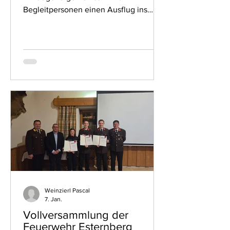
Begleitpersonen einen Ausflug ins
Aquapulco nach Bad Schallerbach. Die
Piratenwelt wurde stundenlang
unsicher gemacht und auch der eine
oder andere Mund voll Wasser
verschluckt😀. Danach ging es noch
zum Wirt'z Kneiding zur Stärkung. Es
war ein aufregender und
kamerdschaftlicher Tag für uns alle.
Weinzierl Pascal
7. Jan.
Vollversammlung der
Feuerwehr Esternberg