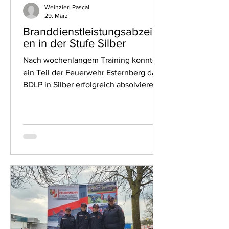
Weinzierl Pascal
29. März
Branddienstleistungsabzeich
en in der Stufe Silber
Nach wochenlangem Training konnte
ein Teil der Feuerwehr Esternberg das
BDLP in Silber erfolgreich absolvieren.
Die Abnahme bestand aus mehreren
Teilen: Zum einen aus der
Gerätekunde, bei der bei
geschlossenen Rollläden Geräte
lokalisiert werden müssen, und zum
anderen aus einem praktischen Teil. In
der Stufe Silber können drei Szenarien
gezogen werden: Zimmerbrand,
Flüssigkeitsbrand und Heckenbrand.
Zusätzlich werden die Truppaufgaben
ausgelost. Das Szenario „Zimmerbrand“