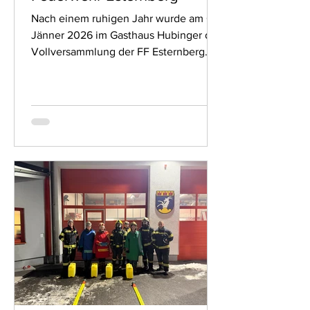
Nach einem ruhigen Jahr wurde am 03.
Jänner 2026 im Gasthaus Hubinger die
Vollversammlung der FF Esternberg
abgehalten. Der Kommandant HBI
Gerald Höllinger führte die Begrüßung
durch und darauf folgten die Berichte
der verschiedenen Fachbereiche. Im
Anschluss wurden noch zahlreiche
Mitglieder für ihre langjährige
Mitgliedschaft geehrt und befördert.
Zum Abschluss folgten noch die
Ansprachen der Ehrengäste. Ebenso
konnten wir Mitglieder von der Jugend
in den Aktivstand beförde