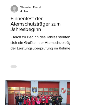
Weinzierl Pascal
4. Jan.
Finnentest der
Atemschutzträger zum
Jahresbeginn
Gleich zu Beginn des Jahres stellten
sich ein Großteil der Atemschutzträger
der Leistungsüberprüfung im Rahmen
des Finnentests. Dieser anspruchsvolle
Test dient dazu, die körperliche Fitness
und Ausdauer der Kameradinnen und
Kameraden unter Atemschutz zu
überprüfen – eine wichtige
Voraussetzung für den sicheren
Einsatzdienst. Der Finnentest bestand
aus sechs Stationen, die nacheinander
und unter Zeitvorgabe absolviert
werden mussten. Dazu zählten unter