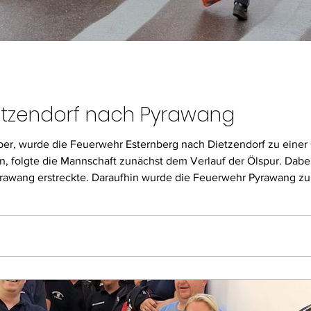
etzendorf nach Pyrawang
r, wurde die Feuerwehr Esternberg nach Dietzendorf zu einer 
, folgte die Mannschaft zunächst dem Verlauf der Ölspur. Dabei s
yrawang erstreckte. Daraufhin wurde die Feuerwehr Pyrawang zu
ls wurde die verschmutzte Fahrbahn in Zusammenarbeit mit de