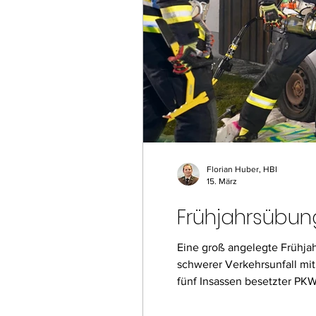
Florian Huber, HBI
15. März
Frühjahrsübun
Eine groß angelegte Frühjah
schwerer Verkehrsunfall mit
fünf Insassen besetzter P
der Fahrzeuge in den Stadl