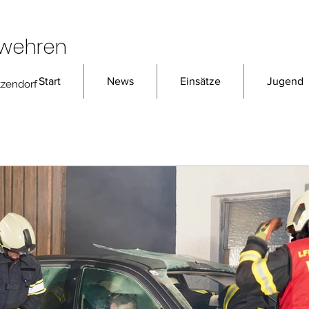
rwehren
Start
News
Einsätze
Jugend
tzendorf