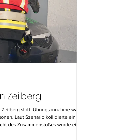
n Zeilberg
l Zeilberg statt. Übungsannahme war ein
nen. Laut Szenario kollidierte ein mit
Wucht des Zusammenstoßes wurde eines
t. Das zweite F