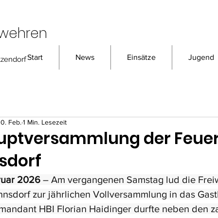
rwehren
Start
News
Einsätze
Jugend
tzendorf
10. Feb.
1 Min. Lesezeit
uptversammlung der Feue
sdorf
ruar 2026
 – Am vergangenen Samstag lud die Freiw
nsdorf zur jährlichen Vollversammlung in das Gast
mandant HBI Florian Haidinger durfte neben den za