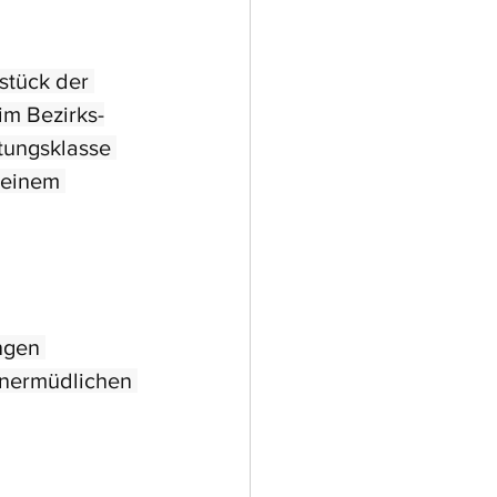
stück der 
im Bezirks-
tungsklasse 
 einem 
ngen 
unermüdlichen 