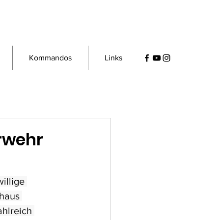
Kommandos
Links
rwehr
illige 
haus 
hlreich 