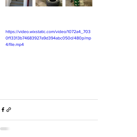
https://video.wixstatic.com/video/1072a4_703
0f13313b74683927a9d394abc050d/480p/mp
4/file.mp4