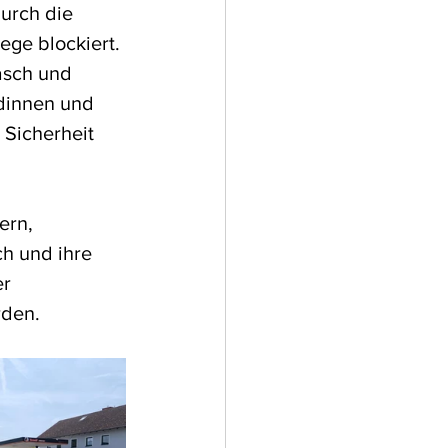
urch die 
ge blockiert. 
asch und 
dinnen und 
Sicherheit 
ern, 
h und ihre 
r 
rden.