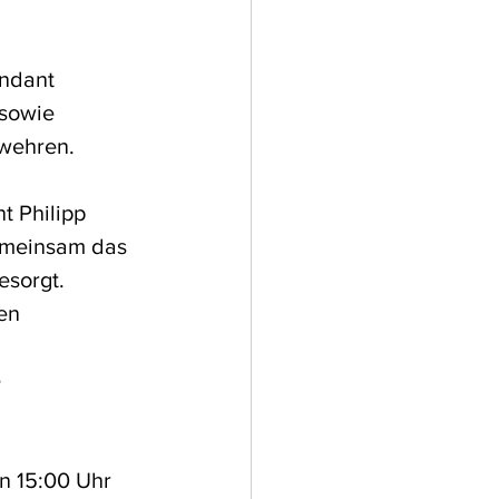
ndant 
sowie 
rwehren.
 Philipp 
emeinsam das 
esorgt. 
en 
 
n 15:00 Uhr 