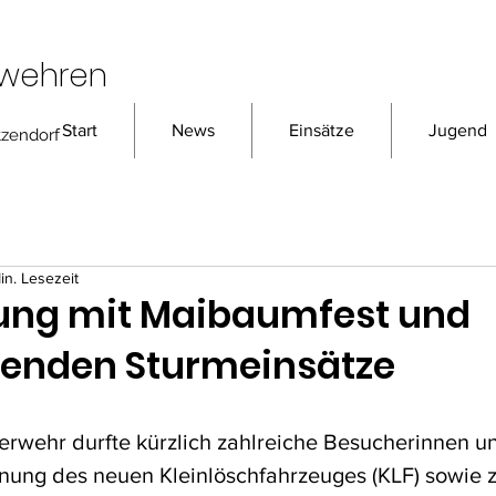
rwehren
Start
News
Einsätze
Jugend
tzendorf
in. Lesezeit
ung mit Maibaumfest und
ßenden Sturmeinsätze
uerwehr durfte kürzlich zahlreiche Besucherinnen u
gnung des neuen Kleinlöschfahrzeuges (KLF) sowie 