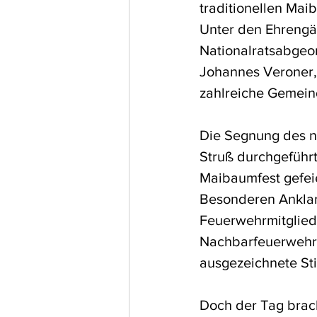
traditionellen Mai
Unter den Ehrengä
Nationalratsabgeo
Johannes Veroner
zahlreiche Gemein
Die Segnung des ne
Struß durchgeführt
Maibaumfest gefeie
Besonderen Anklang
Feuerwehrmitgliede
Nachbarfeuerwehre
ausgezeichnete St
Doch der Tag brach