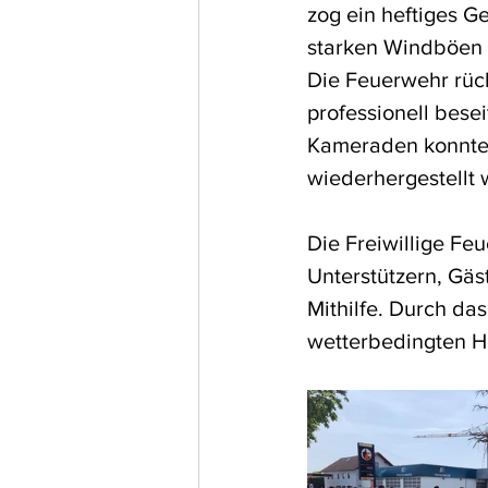
zog ein heftiges G
starken Windböen 
Die Feuerwehr rüc
professionell bese
Kameraden konnten 
wiederhergestellt
Die Freiwillige Fe
Unterstützern, Gä
Mithilfe. Durch da
wetterbedingten H