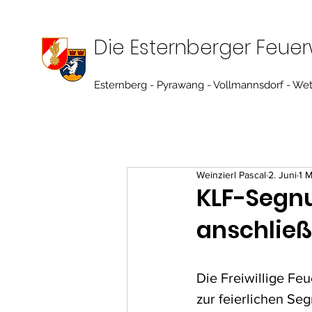
Die Esternberger Feue
Esternberg - Pyrawang - Vollmannsdorf - We
Weinzierl Pascal
2. Juni
1 M
KLF-Segn
anschlie
Die Freiwillige Fe
zur feierlichen Se