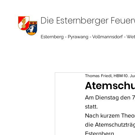
Die Esternberger Feue
Esternberg - Pyrawang - Vollmannsdorf - We
Thomas Friedl, HBM
10. J
Atemsch
Am Dienstag den 7
statt.
Nach kurzem Theor
die Atemschutzträ
Esternberg.