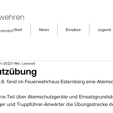
rwehren
Start
News
Einsätze
Jugend
tzendorf
uni 2022
1 Min. Lesezeit
utzübung
.6. fand im Feuerwehrhaus Esternberg eine Atems
ie-Teil über Atemschutzgeräte und Einsatzgrundsä
ger und Truppführer-Anwärter die Übungsstrecke de