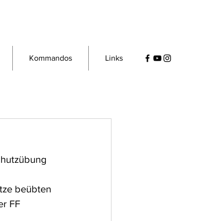
Kommandos
Links
chutzübung 
tze beübten 
r FF 